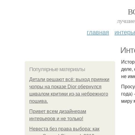
В
лучшие 
главная
интерь
Инт
Истор
деле,
Популярные материалы
не им
Детали решают всё: выход приянки
Просу
чопры на показе Dior обернулся
года)
шквалом критики из-за небрежного
миру 
пошива.
Привет всем дизайнерам
интерьеров и не только!
Невеста без права выбора: как