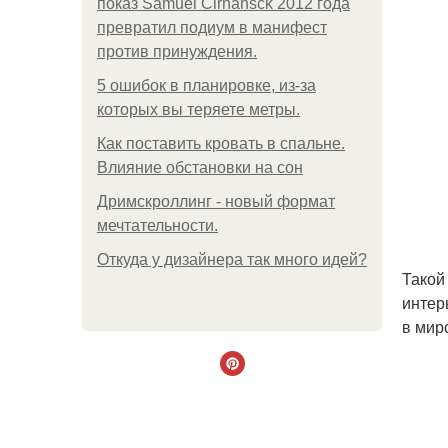
показ Samuel Cirnansck 2012 года
превратил подиум в манифест
против принуждения.
5 ошибок в планировке, из-за
которых вы теряете метры.
Как поставить кровать в спальне.
Влияние обстановки на сон
Дримскроллинг - новый формат
мечтательности.
Откуда у дизайнера так много идей?
Такой
интер
в мир