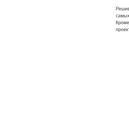
Решив
самых
Кроме
проек