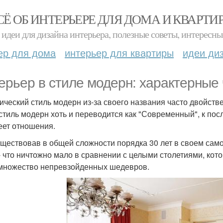
СЁ ОБ ИНТЕРЬЕРЕ ДЛЯ ДОМА И КВАРТИ
идеи для дизайна интерьера, полезные советы, интересны
ер для дома
интерьер для квартиры
идеи ди
ерьер в стиле модерн: характерные 
ический стиль модерн из-за своего названия часто двойст
 стиль модерн хоть и переводится как "Современный", к п
еет отношения.
ществовав в общей сложности порядка 30 лет в своем само
 - что ничтожно мало в сравнении с целыми столетиями, кот
множество непревзойденных шедевров.