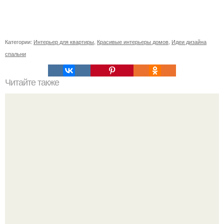
Категории:
Интерьер для квартиры
,
Красивые интерьеры домов
,
Идеи дизайна
спальни
Читайте также
Пароочиститель для чего нужен. Пароочиститель —, что
им можно делать?