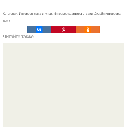
Категории:
Интерьер дома внутри
,
Интерьер квартиры студии
,
Дизайн интерьера
дома
Читайте также
Роскошный киевский пентхаус в серых тонах.