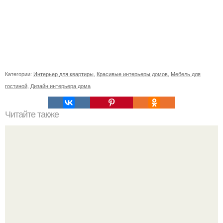
Категории:
Интерьер для квартиры
,
Красивые интерьеры домов
,
Мебель для
гостиной
,
Дизайн интерьера дома
Читайте также
Икеа для прихожей ИДЕИ. Мебель для прихожей
«ИКЕА»: ассортимент и функциональные особенности