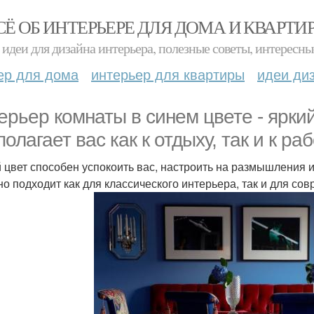
СЁ ОБ ИНТЕРЬЕРЕ ДЛЯ ДОМА И КВАРТИ
идеи для дизайна интерьера, полезные советы, интересны
ер для дома
интерьер для квартиры
идеи ди
ерьер комнаты в синем цвете - яркий
олагает вас как к отдыху, так и к раб
 цвет способен успокоить вас, настроить на размышления и
но подходит как для классического интерьера, так и для со