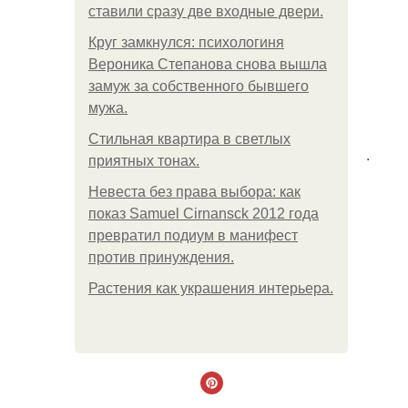
ставили сразу две входные двери.
Круг замкнулся: психологиня
Вероника Степанова снова вышла
замуж за собственного бывшего
мужа.
Стильная квартира в светлых
.
приятных тонах.
Невеста без права выбора: как
показ Samuel Cirnansck 2012 года
превратил подиум в манифест
против принуждения.
Растения как украшения интерьера.