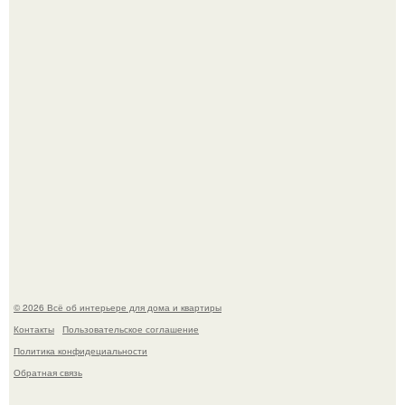
Невеста без права выбора: как показ Samuel Cirnansck
2012 года превратил подиум в манифест против
принуждения.
Эко - панно "Песочный Берег":
© 2026 Всё об интерьере для дома и квартиры
Контакты
Пользовательское соглашение
Политика конфидециальности
Обратная связь