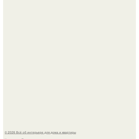
69-Летний житель Италии создал фальшивый античный
амфитеатр и долгое время успешно выдавал его за
настоящее историческое наследие.
Сокровища из Hoff.
© 2026 Всё об интерьере для дома и квартиры