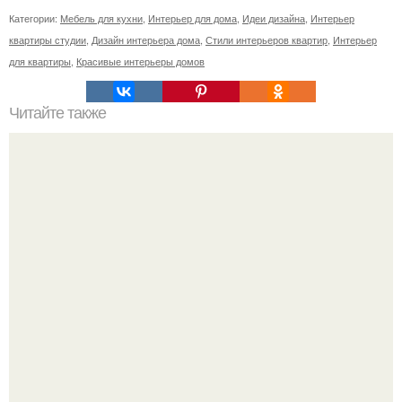
Категории:
Мебель для кухни
,
Интерьер для дома
,
Идеи дизайна
,
Интерьер
квартиры студии
,
Дизайн интерьера дома
,
Стили интерьеров квартир
,
Интерьер
для квартиры
,
Красивые интерьеры домов
Читайте также
Резьба по дереву в стиле барокко. Резьба по дереву:
стилистические направления и характерные узоры.