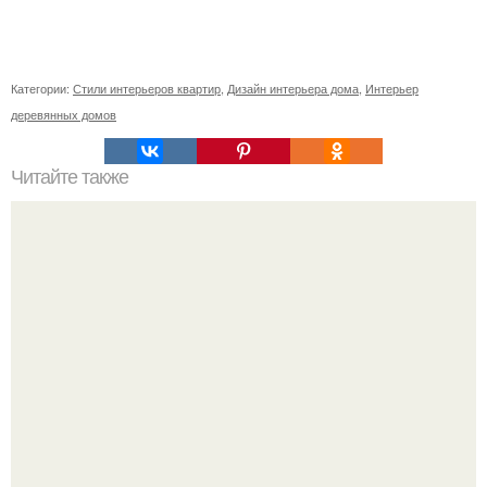
Категории:
Стили интерьеров квартир
,
Дизайн интерьера дома
,
Интерьер
деревянных домов
Читайте также
Значение картина с волками. В том случае, если вы
любите вышивать, то наверняка задумывались о том,
что означает та или иная вышитая вами картина.