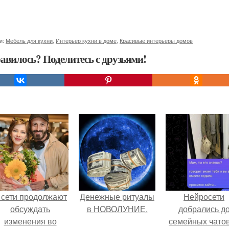
и:
Мебель для кухни
,
Интерьер кухни в доме
,
Красивые интерьеры домов
авилось? Поделитесь с друзьями!
 сети продолжают
Денежные ритуалы
Нейросети
обсуждать
в НОВОЛУНИЕ.
добрались д
изменения во
семейных чатов