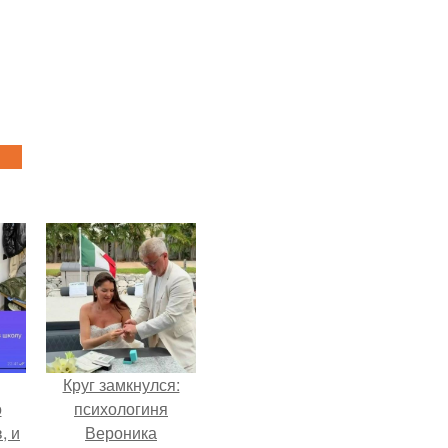
Круг замкнулся:
о
психологиня
, и
Вероника