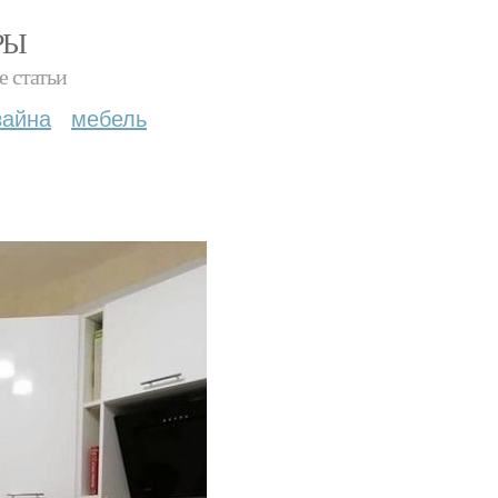
РЫ
е статьи
зайна
мебель