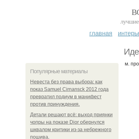
В
лучшие 
главная
интерь
Иде
м. пр
Популярные материалы
Невеста без права выбора: как
показ Samuel Cirnansck 2012 года
превратил подиум в манифест
против принуждения.
Детали решают всё: выход приянки
чопры на показе Dior обернулся
шквалом критики из-за небрежного
пошива.