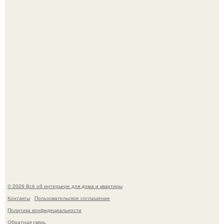
Детали решают всё: выход приянки чопры на показе Dior
обернулся шквалом критики из-за небрежного пошива.
Невеста без права выбора: как показ Samuel Cirnansck
2012 года превратил подиум в манифест против
принуждения.
© 2026 Всё об интерьере для дома и квартиры
Контакты
Пользовательское соглашение
Политика конфидециальности
Обратная связь