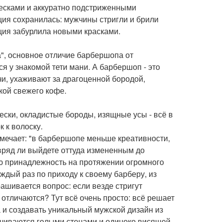
ческами и аккуратно подстриженными
ция сохранилась: мужчины стригли и брили
ция забурлила новыми красками.
", основное отличие барбершопа от
я у знакомой тети мани. А барбершоп - это
и, ухаживают за драгоценной бородой,
кой свежего кофе.
ески, окладистые бороды, изящные усы - всё в
к к волоску.
тмечает: "в барбершопе меньше креативности,
 вряд ли выйдете оттуда измененным до
ою принадлежность на протяжении огромного
аждый раз по приходу к своему барберу, из
ашивается вопрос: если везде стригут
 отличаются? Тут всё очень просто: всё решает
 и создавать уникальный мужской дизайн из
ничиваются голыми стенами и одиноко висящей