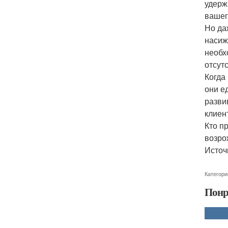
удерж
вашег
Но да
насиж
необх
отсут
Когда
они е
разви
клиен
Кто п
возро
Источн
Категори
Понр