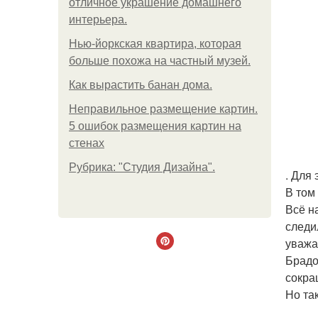
отличное украшение домашнего
интерьера.
Нью-йоркская квартира, которая
больше похожа на частный музей.
Как вырастить банан дома.
Неправильное размещение картин.
5 ошибок размещения картин на
стенах
Рубрика: "Студия Дизайна".
. Для
В том
Всё н
следи
уважа
Брадо
сокра
Но так