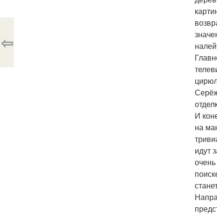
карти
возвр
значе
⇦
налей
Главн
телев
цирюл
Серёж
отдел
И кон
на ма
триви
идут 
очень
поиск
стане
Напра
предс