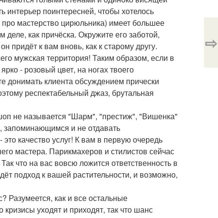
ть интерьер поинтересней, чтобы хотелось
м про мастерство цирюльника) имеет большее
м деле, как причёска. Окружите его заботой,
⇨
н придёт к вам вновь, как к старому другу.
сего мужская территория! Таким образом, если в
рко - розовый цвет, на ногах твоего
те донимать клиента обсуждением прически
оэтому респектабельный джаз, брутальная
шоп не называется "Шарм", "престиж", "Вишенка"
, запоминающимся и не отдавать
 это качество услуг! К вам в первую очередь
шего мастера. Парикмахеров и стилистов сейчас
Так что на вас вовсю ложится ответственность в
дёт подход к вашей растительности, и возможно,
 Разумеется, как и все остальные
 кризисы уходят и приходят, так что шанс