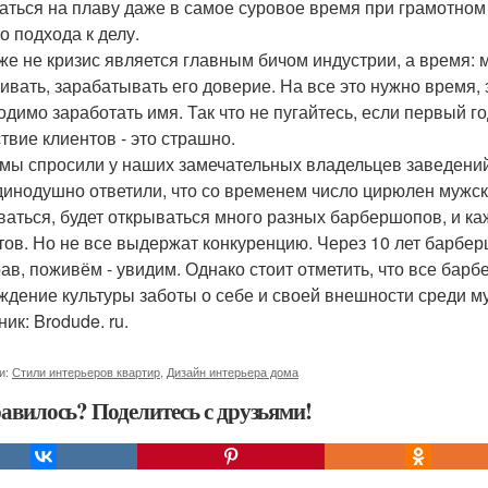
аться на плаву даже в самое суровое время при грамотном п
о подхода к делу.
же не кризис является главным бичом индустрии, а время: 
ивать, зарабатывать его доверие. На все это нужно время, 
одимо заработать имя. Так что не пугайтесь, если первый го
ствие клиентов - это страшно.
 мы спросили у наших замечательных владельцев заведений
динодушно ответили, что со временем число цирюлен мужско
ваться, будет открываться много разных барбершопов, и каж
тов. Но не все выдержат конкуренцию. Через 10 лет барбер
рав, поживём - увидим. Однако стоит отметить, что все бар
ждение культуры заботы о себе и своей внешности среди муж
ик: Brodude. ru.
и:
Стили интерьеров квартир
,
Дизайн интерьера дома
авилось? Поделитесь с друзьями!