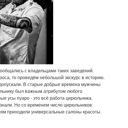
пообщались с владельцами таких заведений.
проса, то проведём небольшой экскурс в историю.
е допускали. В старые добрые времена мужчины
рюльнику был важным атрибутом любого
е усы пуаро - это всё работа цирюльника.
 знали. Но со временем число цирюльников
ням приходили универсальные салоны красоты.