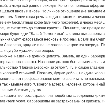
нкой, а люди всё равно приходят. Конечно, неплохо оформи
ащаться вновь и вновь. Но личное отношение (не забывае
ние, тем более когда речь заходит о таком интимном и лично
те ему бесплатный кофе (или чего покрепче), и через месяц о
ое, не скатитесь до салона красоты. Помните, это прежде в
изоре будет идти "Давай Поженимся", а стены выкрашены в я
ьника будут красоваться неоновые лосины, а сами вы буди
и Лазарева, вряд ли в ваше логово выстроится очередь. П
ка и сугубо мужские разговоры.
ечно же, название должно цеплять. Заметь, ни один барбер
нер салонов красоты. Название должно быть оригинальным
альностью "Парикмахерской за Углом". Ну, и самое главное -
за хорошей стрижкой. Поэтому, будьте добры, найдите хоро
 много, а вот профессионалов можно сосчитать по пальцам. 
е так называемого "Своего" мастера, человека, который най
т вашим близким другом.
шивается вопрос, страшен ли подобным заведениям кризис?
тавители услуг, барбершопы не застрахованы от кризиса. Но