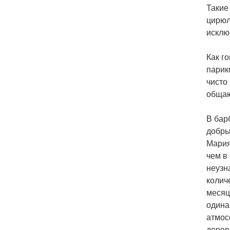
Такие
цирюл
исклю
Как г
парик
чисто
общаю
В бар
добры
Мария
чем в
неузн
колич
месяц
одина
атмос
дерев