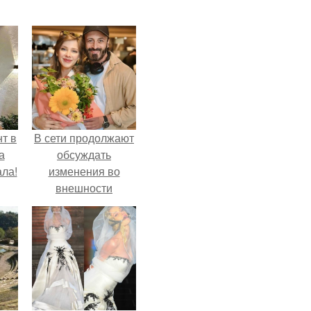
т в
В сети продолжают
а
обсуждать
ла!
изменения во
внешности
актрисы.