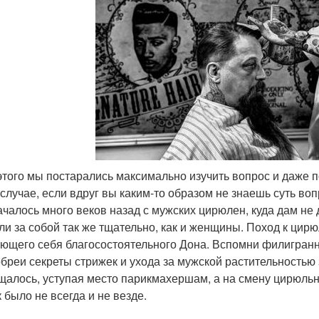
 этого мы постарались максимально изучить вопрос и даже 
 случае, если вдруг вы каким-то образом не знаешь суть во
ачалось много веков назад с мужских цирюлен, куда дам н
ли за собой так же тщательно, как и женщины. Поход к ци
ющего себя благосостоятельного Дона. Вспомни филигранны
бреи секреты стрижек и ухода за мужской растительностью
щалось, уступая место парикмахершам, а на смену цирюль
 было не всегда и не везде.