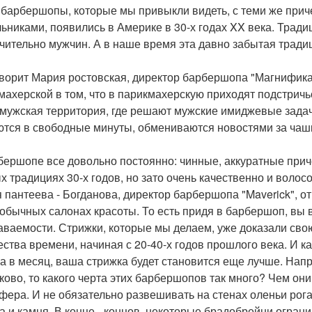
 барбершопы, которые мы привыкли видеть, с теми же при
ьниками, появились в Америке в 30-х годах XX века. Тради
чительно мужчин. А в наше время эта давно забытая тради
оворит Мария ростовская, директор барбершопа "Магнифика
махерской в том, что в парикмахерскую приходят подстричьс
 мужская территория, где решают мужские имиджевые задач
тся в свободные минуты, обмениваются новостями за чаш
бершопе все довольно постоянно: чинные, аккуратные прич
х традициях 30-х годов, но зато очень качественно и волосо
 пантеева - Богданова, директор барбершопа "Maverick", о
 обычных салонах красоты. То есть придя в барбершоп, вы
аваемости. Стрижки, которые мы делаем, уже доказали св
ества времени, начиная с 20-40-х годов прошлого века. И к
а в месяц, ваша стрижка будет становится еще лучше. Напр
ково, то какого черта этих барбершопов так много? Чем они
фера. И не обязательно развешивать на стенах оленьи рога
а и камня. В конце - концов, некоторые брадобрейни огра