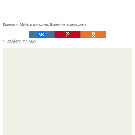
Категории:
Мебель для кухни
,
Дизайн интерьера дома
Читайте также
Передвижная стена в квартире. Разновидности
конструкций раздвижных межкомнатных перегородок