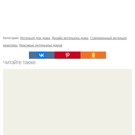
Категории:
Интерьер для дома
,
Дизайн интерьера дома
,
Современный интерьер
квартиры
,
Красивые интерьеры домов
Читайте также
Кабинет директора, как оформить. Дизайн кабинета
руководителя: зонирование, выбор декора, модные
тенденции