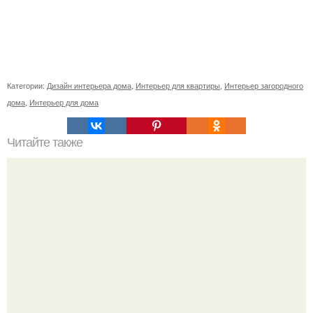
Категории:
Дизайн интерьера дома
,
Интерьер для квартиры
,
Интерьер загородного
дома
,
Интерьер для дома
Читайте также
Домашние леденцы? Для приготовления вам
потребуется (на 6 леденцов: