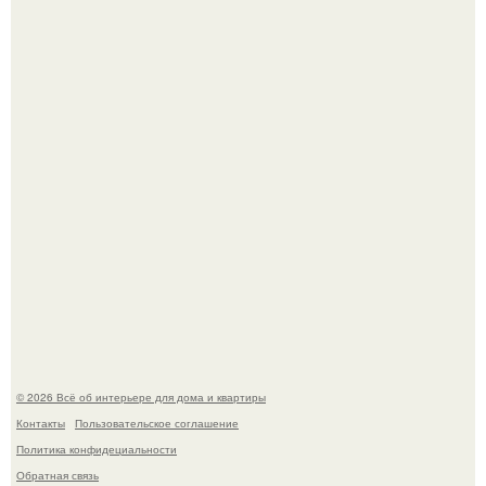
Стало интересно поучаствовать в этом флешмобе -
Artvsartist, хоть он не совсем про рукоделие, а больше
про живопись, рисунок.
Моё знакомство с михайловским замком - и я в восторге!
© 2026 Всё об интерьере для дома и квартиры
Контакты
Пользовательское соглашение
Политика конфидециальности
Обратная связь