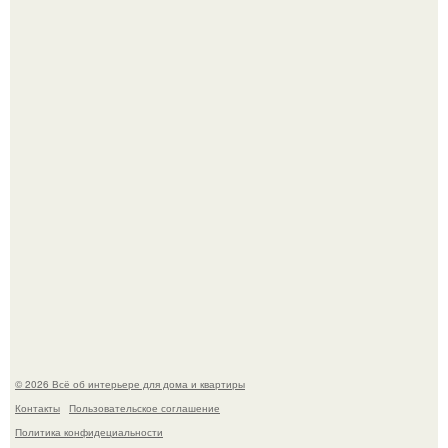
Три года назад мы купили борщевичное поле и
придумали мечту!
Преображение в ванной на ул. генерала Григорова, д.
36!
© 2026 Всё об интерьере для дома и квартиры
Контакты
Пользовательское соглашение
Политика конфидециальности