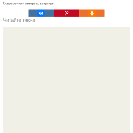
Современный интерьер квартиры
Читайте также
Как вырастить мандарин из косточки дома?
Почему в советских квартирах ставили сразу две