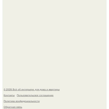
В сети продолжают обсуждать изменения во внешности
актрисы.
Круг замкнулся: психологиня Вероника Степанова снова
вышла замуж за собственного бывшего мужа.
© 2026 Всё об интерьере для дома и квартиры
Контакты
Пользовательское соглашение
Политика конфидециальности
Обратная связь