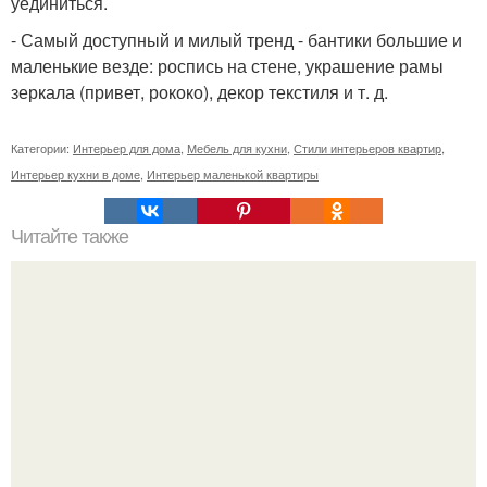
уединиться.
- Самый доступный и милый тренд - бантики большие и
маленькие везде: роспись на стене, украшение рамы
зеркала (привет, рококо), декор текстиля и т. д.
Категории:
Интерьер для дома
,
Мебель для кухни
,
Стили интерьеров квартир
,
Интерьер кухни в доме
,
Интерьер маленькой квартиры
Читайте также
Сколько сохнут обои на флизелиновой основе после
поклейки. Когда высохнет клей?