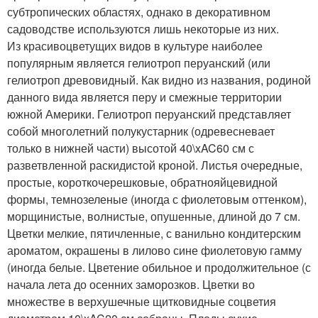
субтропических областях, однако в декоративном
садоводстве используются лишь некоторые из них.
Из красивоцветущих видов в культуре наиболее
популярным является гелиотроп перуанский (или
гелиотроп древовидный. Как видно из названия, родиной
данного вида является перу и смежные территории
южной Америки. Гелиотроп перуанский представляет
собой многолетний полукустарник (одревесневает
только в нижней части) высотой 40\xAC60 см с
разветвленной раскидистой кроной. Листья очередные,
простые, короткочерешковые, обратнояйцевидной
формы, темнозеленые (иногда с фиолетовым оттенком),
морщинистые, волнистые, опушенные, длиной до 7 см.
Цветки мелкие, пятичленные, с ванильно кондитерским
ароматом, окрашены в лилово сине фиолетовую гамму
(иногда белые. Цветение обильное и продолжительное (с
начала лета до осенних заморозков. Цветки во
множестве в верхушечные щитковидные соцветия