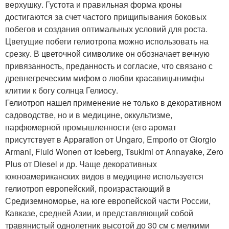
верхушку. Густота и правильная форма кроны
достигаются за счет частого прищипывания боковых
побегов и создания оптимальных условий для роста.
Цветущие побеги гелиотропа можно использовать на
срезку. В цветочной символике он обозначает вечную
привязанность, преданность и согласие, что связано с
древнегреческим мифом о любви красавицынимфы
клитии к богу солнца Гелиосу.
Гелиотроп нашел применение не только в декоративном
садоводстве, но и в медицине, оккультизме,
парфюмерной промышленности (его аромат
присутствует в Apparation от Ungaro, Emporio от Giorgio
Armani, Fluid Wonen от Iceberg, Tsukimi от Annayake, Zero
Plus от Diesel и др. Чаще декоративных
южноамериканских видов в медицине используется
гелиотроп европейский, произрастающий в
Средиземноморье, на юге европейской части России,
Кавказе, средней Азии, и представляющий собой
травянистый однолетник высотой до 30 см с мелкими