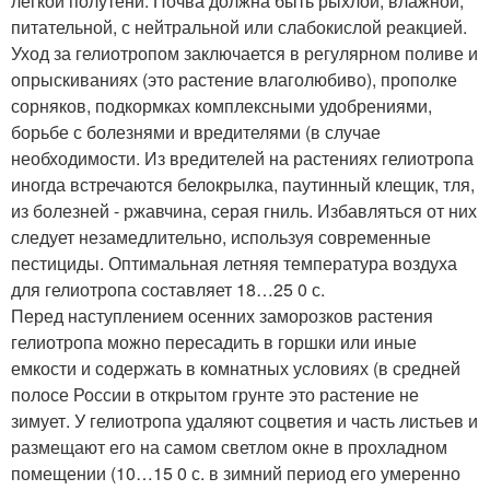
легкой полутени. Почва должна быть рыхлой, влажной,
питательной, с нейтральной или слабокислой реакцией.
Уход за гелиотропом заключается в регулярном поливе и
опрыскиваниях (это растение влаголюбиво), прополке
сорняков, подкормках комплексными удобрениями,
борьбе с болезнями и вредителями (в случае
необходимости. Из вредителей на растениях гелиотропа
иногда встречаются белокрылка, паутинный клещик, тля,
из болезней - ржавчина, серая гниль. Избавляться от них
следует незамедлительно, используя современные
пестициды. Оптимальная летняя температура воздуха
для гелиотропа составляет 18…25 0 с.
Перед наступлением осенних заморозков растения
гелиотропа можно пересадить в горшки или иные
емкости и содержать в комнатных условиях (в средней
полосе России в открытом грунте это растение не
зимует. У гелиотропа удаляют соцветия и часть листьев и
размещают его на самом светлом окне в прохладном
помещении (10…15 0 с. в зимний период его умеренно