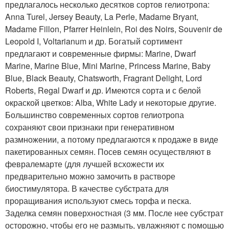
предлагалось несколько десятков сортов гелиотропа:
Anna Turel, Jersey Beauty, La Perle, Madame Bryant,
Madame Fillon, Pfarrer Heinlein, Roi des Noirs, Souvenir de
Leopold I, Voltarianum и др. Богатый сортимент
предлагают и современные фирмы: Marine, Dwarf
Marine, Marine Blue, Mini Marine, Princess Marine, Baby
Blue, Black Beauty, Chatsworth, Fragrant Delight, Lord
Roberts, Regal Dwarf и др. Имеются сорта и с белой
окраской цветков: Alba, White Lady и некоторые другие.
Большинство современных сортов гелиотропа
сохраняют свои признаки при генеративном
размножении, а потому предлагаются к продаже в виде
пакетированных семян. Посев семян осуществляют в
февралемарте (для лучшей всхожести их
предварительно можно замочить в растворе
биостимулятора. В качестве субстрата для
проращивания используют смесь торфа и песка.
Заделка семян поверхностная (3 мм. После нее субстрат
осторожно, чтобы его не размыть, увлажняют с помощью