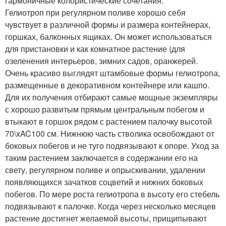
гармоничные колористические сочетания.
Гелиотроп при регулярном поливе хорошо себя
чувствует в различной формы и размера контейнерах,
горшках, балконных ящиках. Он может использоваться
для пристановки и как комнатное растение (для
озеленения интерьеров, зимних садов, оранжерей.
Очень красиво выглядят штамбовые формы гелиотропа,
размещенные в декоративном контейнере или кашпо.
Для их получения отбирают самые мощные экземпляры
с хорошо развитым прямым центральным побегом и
втыкают в горшок рядом с растением палочку высотой
70\xAC100 см. Нижнюю часть стволика освобождают от
боковых побегов и не туго подвязывают к опоре. Уход за
таким растением заключается в содержании его на
свету, регулярном поливе и опрыскивании, удалении
появляющихся зачатков соцветий и нижних боковых
побегов. По мере роста гелиотропа в высоту его стебель
подвязывают к палочке. Когда через несколько месяцев
растение достигнет желаемой высоты, прищипывают