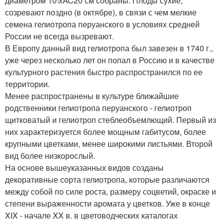
диаметром 10\xAC20 см собраны. Плоды сухие,
созревают поздно (в октябре), в связи с чем мелкие
семена гелиотропа перуанского в условиях средней
России не всегда вызревают.
В Европу данный вид гелиотропа был завезен в 1740 г.,
уже через несколько лет он попал в Россию и в качестве
культурного растения быстро распространился по ее
территории.
Менее распространены в культуре ближайшие
родственники гелиотропа перуанского - гелиотроп
щитковатый и гелиотроп стеблеобъемлющий. Первый из
них характеризуется более мощным габитусом, более
крупными цветками, менее широкими листьями. Второй
вид более низкорослый.
На основе вышеуказанных видов созданы
декоративные сорта гелиотропа, которые различаются
между собой по силе роста, размеру соцветий, окраске и
степени выраженности аромата у цветков. Уже в конце
XIX - начале XX в. в цветоводческих каталогах