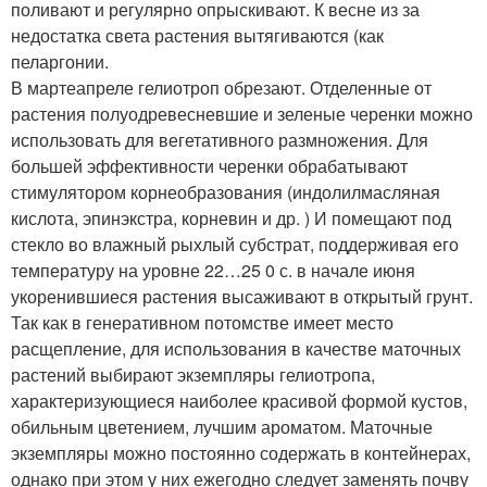
поливают и регулярно опрыскивают. К весне из за
недостатка света растения вытягиваются (как
пеларгонии.
В мартеапреле гелиотроп обрезают. Отделенные от
растения полуодревесневшие и зеленые черенки можно
использовать для вегетативного размножения. Для
большей эффективности черенки обрабатывают
стимулятором корнеобразования (индолилмасляная
кислота, эпинэкстра, корневин и др. ) И помещают под
стекло во влажный рыхлый субстрат, поддерживая его
температуру на уровне 22…25 0 с. в начале июня
укоренившиеся растения высаживают в открытый грунт.
Так как в генеративном потомстве имеет место
расщепление, для использования в качестве маточных
растений выбирают экземпляры гелиотропа,
характеризующиеся наиболее красивой формой кустов,
обильным цветением, лучшим ароматом. Маточные
экземпляры можно постоянно содержать в контейнерах,
однако при этом у них ежегодно следует заменять почву