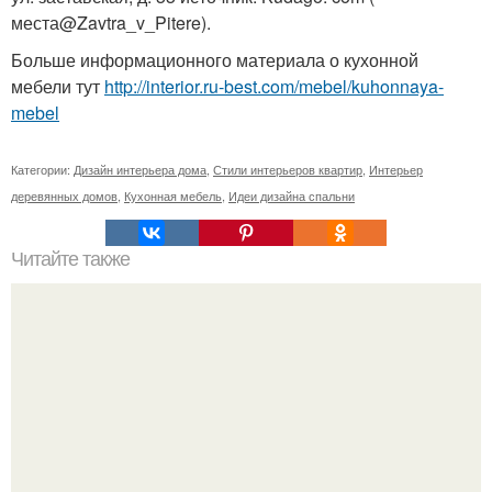
места@Zavtra_v_Pitere).
Больше информационного материала о кухонной
мебели тут
http://interior.ru-best.com/mebel/kuhonnaya-
mebel
Категории:
Дизайн интерьера дома
,
Стили интерьеров квартир
,
Интерьер
деревянных домов
,
Кухонная мебель
,
Идеи дизайна спальни
Читайте также
В столице состоится открытие театра "Астана Балет".