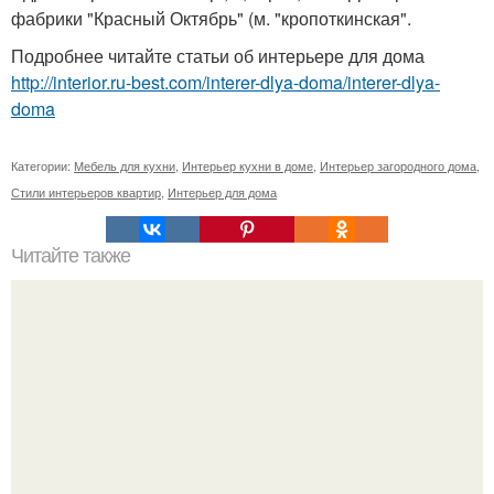
фабрики "Красный Октябрь" (м. "кропоткинская".
Подробнее читайте статьи об интерьере для дома
http://interior.ru-best.com/interer-dlya-doma/interer-dlya-
doma
Категории:
Мебель для кухни
,
Интерьер кухни в доме
,
Интерьер загородного дома
,
Стили интерьеров квартир
,
Интерьер для дома
Читайте также
Шторы из бусин своими руками делать очень
увлекательно!