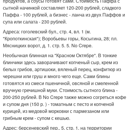
продуктов, а соусы готовят сами. Стоимость Паффа с
сытной начинкой составляет 120-200 рублей, сладкого
Паффа - 100 рублей, а бизнес - ланча из двух Паффов и
супа или салата - 230 рублей.
Адреса: гоголевский бул., стр. 4, вл. 1 (м.
"Кропоткинская"); Воробьевы горы, Косыгина, 28; пл.
Мясницких ворот, д. 1. стр. 5. 5. No Crepe.
Необычная блинная на "Красном Октябре". В тонкие
блинчики здесь заворачивают копченый сыр, крем из
белых грибов, артишоки, вяленый перец, конфитюр из
черешни или груш и много чего еще. Сами блины
готовятся из смеси пшеничной, овсяной и смеленной
вручную гречишной муки. Стоимость сытного блина -
200-250 рублей. В No Crepe также можно согреться кофе
и супом дня (150 р. ) - томатным с песто и копченой
курицей, из медовой морковки с пармезаном или
грибным крем - супом с кешью.
Адрес: берсеневский пер., 5, стр. 1, на территории