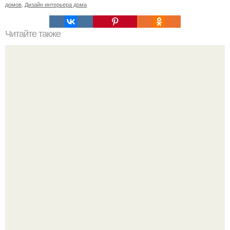
домов
,
Дизайн интерьера дома
Читайте также
Значение картина с волками. В том случае, если вы
любите вышивать, то наверняка задумывались о том,
что означает та или иная вышитая вами картина.