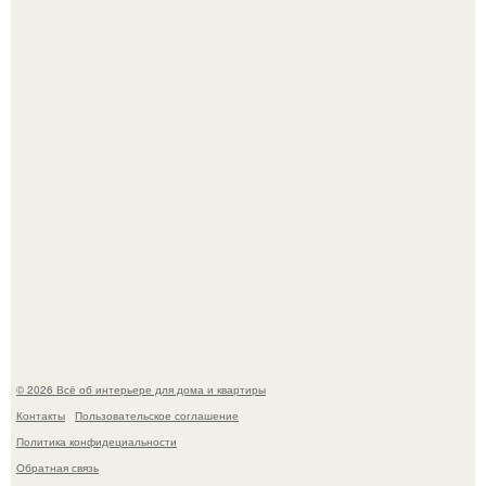
Невеста без права выбора: как показ Samuel Cirnansck
2012 года превратил подиум в манифест против
принуждения.
Сокровища из Hoff.
© 2026 Всё об интерьере для дома и квартиры
Контакты
Пользовательское соглашение
Политика конфидециальности
Обратная связь