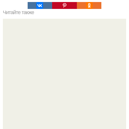
Читайте также
Зеркала в интерьере.
В этом просторном пентхаусе с шестью спальнями
Александр Бирман живет со своей семьей.