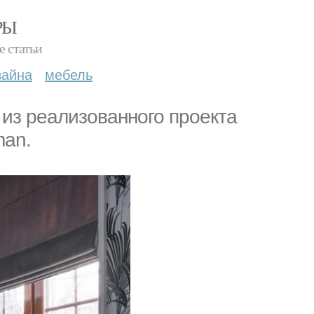
РЫ
е статьи
зайна
мебель
из реализованного проекта
man.