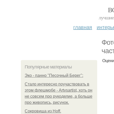
В
лучшие 
главная
интерь
Фот
час
Оцени
Популярные материалы
Эко - панно "Песочный Берег":
Стало интересно поучаствовать в
этом флешмобе - Artvsartist, хоть он
не совсем про рукоделие, а больше
про живопись, рисунок.
Сокровища из Hoff.