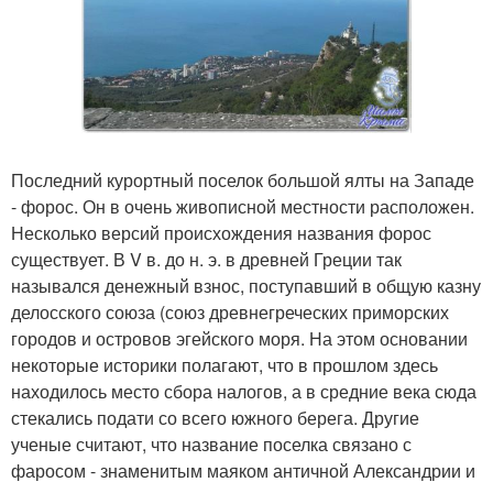
Последний курортный поселок большой ялты на Западе
- форос. Он в очень живописной местности расположен.
Несколько версий происхождения названия форос
существует. В V в. до н. э. в древней Греции так
назывался денежный взнос, поступавший в общую казну
делосского союза (союз древнегреческих приморских
городов и островов эгейского моря. На этом основании
некоторые историки полагают, что в прошлом здесь
находилось место сбора налогов, а в средние века сюда
стекались подати со всего южного берега. Другие
ученые считают, что название поселка связано с
фаросом - знаменитым маяком античной Александрии и