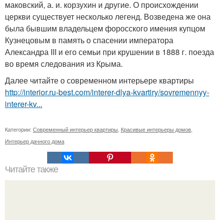
маковский, а. и. корзухин и другие. О происхождении
церкви существует несколько легенд. Возведена же она
была бывшим владельцем форосского имения купцом
Кузнецовым в память о спасении императора
Александра III и его семьи при крушении в 1888 г. поезда
во время следования из Крыма.
Далее читайте о современном интерьере квартиры
http://interior.ru-best.com/interer-dlya-kvartiry/sovremennyy-
interer-kv...
Категории:
Современный интерьер квартиры
,
Красивые интерьеры домов
,
Интерьер дачного дома
Читайте также