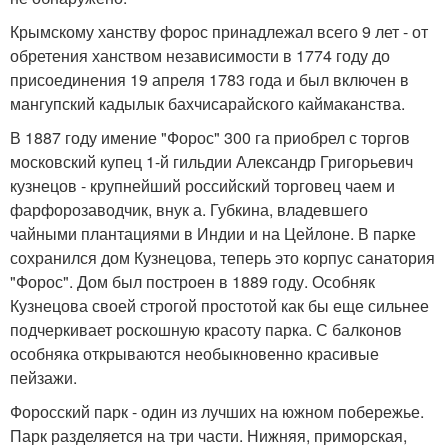
Крымскому ханству форос принадлежал всего 9 лет - от
обретения ханством независимости в 1774 году до
присоединения 19 апреля 1783 года и был включен в
мангупский кадылык бахчисарайского каймаканства.
В 1887 году имение "Форос" 300 га приобрел с торгов
московский купец 1-й гильдии Александр Григорьевич
кузнецов - крупнейший российский торговец чаем и
фарфорозаводчик, внук а. Губкина, владевшего
чайными плантациями в Индии и на Цейлоне. В парке
сохранился дом Кузнецова, теперь это корпус санатория
"Форос". Дом был построен в 1889 году. Особняк
Кузнецова своей строгой простотой как бы еще сильнее
подчеркивает роскошную красоту парка. С балконов
особняка открываются необыкновенно красивые
пейзажи.
Форосский парк - один из лучших на южном побережье.
Парк разделяется на три части. Нижняя, приморская,