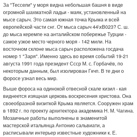
За "Тессели" у моря видна небольшая башня в виде
огромной шахматной ладьи - маяк, установленный на
мысе сарыч. Это самая южная точка Крыма и всей
европейской части снг. От мыса сарыч 44\xB023? С. ш.
до мыса керемпе на анталийском побережье Турции -
самое узкое место черного моря - 142 мили. На
восточном склоне мыса сарыч расположена госдача
номер 1 "Заря". Именно здесь во время событий 19-21
августа 1991 года президент Ссср М. с. Горбачёв, по
некоторым данным, был изолирован Гкчп. В те дни о
форосе узнал весь мир.
Выше фороса на одинокой отвесной скале кизил - кая
виднеется изящная церковь воскресения христова. Она
своеобразной визиткой Крыма является. Сооружен храм
в 1892 г. по проекту архитектора академика Н. М. Чагина.
Мозаичные работы выполнены в знаменитой
мастерской итальянца Антонио сальвиати, а
расписывали интерьер известные художники к. Е.