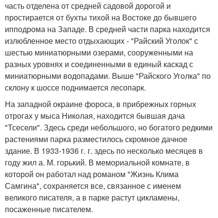
часть отделена от средней садовой дорогой и
простирается от бухты тихой на Востоке до бывшего
ипподрома на Западе. В средней части парка находится
излюбленное место отдыхающих - "Райский Уголок" с
шестью миниатюрными озерами, сооруженными на
разных уровнях и соединенными в единый каскад с
миниатюрными водопадами. Выше "Райского Уголка" по
склону к шоссе поднимается лесопарк.
На западной окраине фороса, в прибрежных горных
отрогах у мыса Николая, находится бывшая дача
"Тсесели". Здесь среди небольшого, но богатого редкими
растениями парка разместилось скромное дачное
здание. В 1933-1936 г. г. здесь по несколько месяцев в
году жил а. М. горький. В мемориальной комнате, в
которой он работал над романом "Жизнь Клима
Самгина", сохраняется все, связанное с именем
великого писателя, а в парке растут цикламены,
посаженные писателем.