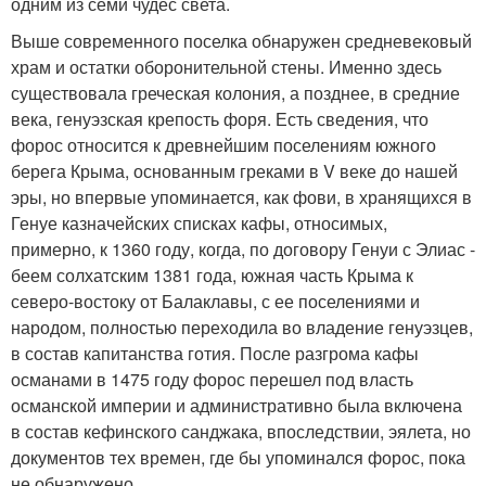
одним из семи чудес света.
Выше современного поселка обнаружен средневековый
храм и остатки оборонительной стены. Именно здесь
существовала греческая колония, а позднее, в средние
века, генуэзская крепость форя. Есть сведения, что
форос относится к древнейшим поселениям южного
берега Крыма, основанным греками в V веке до нашей
эры, но впервые упоминается, как фови, в хранящихся в
Генуе казначейских списках кафы, относимых,
примерно, к 1360 году, когда, по договору Генуи с Элиас -
беем солхатским 1381 года, южная часть Крыма к
северо-востоку от Балаклавы, с ее поселениями и
народом, полностью переходила во владение генуэзцев,
в состав капитанства готия. После разгрома кафы
османами в 1475 году форос перешел под власть
османской империи и административно была включена
в состав кефинского санджака, впоследствии, эялета, но
документов тех времен, где бы упоминался форос, пока
не обнаружено.