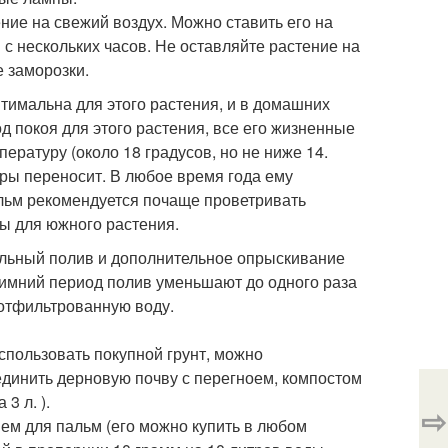
ние на свежий воздух. Можно ставить его на
 с нескольких часов. Не оставляйте растение на
 заморозки.
тимальна для этого растения, и в домашних
д покоя для этого растения, все его жизненные
ратуру (около 18 градусов, но не ниже 14.
ары переносит. В любое время года ему
льм рекомендуется почаще проветривать
ны для южного растения.
ильный полив и дополнительное опрыскивание
 зимний период полив уменьшают до одного раза
 отфильтрованную воду.
пользовать покупной грунт, можно
единить дерновую почву с перегноем, компостом
3 л. ).
⇨
ем для пальм (его можно купить в любом