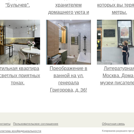
"Булычев".
хранителем
которых вы тер
домашнего уюта и
метры.
стабильности
семейной жизни
считался.
тильная квартира
Преображение в
Литературна
 светлых приятных
ванной на ул.
Москва. Дома 
тонах.
генерала
музеи писателе
Григорова, д. 36!
онтакты
Пользовательское соглашение
Обратная связь
олитика конфидециальности
Копирование разрешено при у