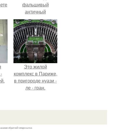
яете
фальшивый
античный
амфитеатр и
долгое время
успешно выдавал
его за настоящее
историческое
наследие.
я
Это жилой
-
комплекс в Париже,
й.
в пригороде нуази -
ле - гран.
казании обратной гиперссылки.