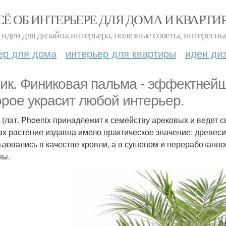
СЁ ОБ ИНТЕРЬЕРЕ ДЛЯ ДОМА И КВАРТИ
идеи для дизайна интерьера, полезные советы, интересны
ер для дома
интерьер для квартиры
идеи ди
ик. Финиковая пальма - эффектнейш
орое украсит любой интерьер.
 (лат. Phoenix принадлежит к семейству арековых и ведет 
ах растение издавна имело практическое значение: древеси
ьзовались в качестве кровли, а в сушеном и переработанном
ны.