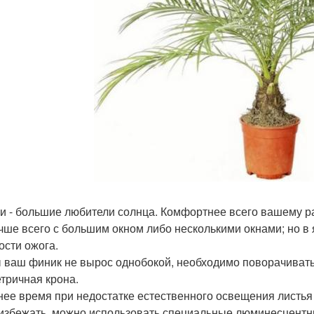
и - большие любители солнца. Комфортнее всего вашему ра
учше всего с большим окном либо несколькими окнами; но в 
ости ожога.
 ваш финик не вырос однобокой, необходимо поворачивать 
тричная крона.
нее время при недостатке естественного освещения листья 
 избежать, можно использовать специальные люминесцент