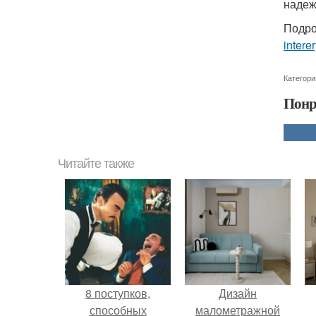
надеж
Подро
intere
Категори
Понр
Читайте также
8 поступков,
Дизайн
способных
малометражной