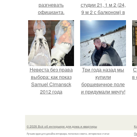
разгневать
студии 21, 1 м 2 (24,
официанта.
9 м 2 с балконом) в
Краснодаре.
Невеста без права
Три года назад мы
С
выбора: как показ
купили
в
Samuel Cirnansck
борщевичное поле
2012 года
и придумали мечту!
превратил подиум
в манифест против
принуждения.
© 2026 Всё об интерьере для дома и квартиры
К
П
Лучшие идеи для дизайна интерьера, полезные советы, интересные статьи