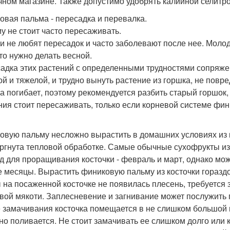
чном магазине. Также допустимо удобрять калийной селитро
овая пальма - пересадка и перевалка.
у не стоит часто пересаживать.
и не любят пересадок и часто заболевают после нее. Молод
Это нужно делать весной.
адка этих растений с определенными трудностями сопряже
ой и тяжелой, и трудно вынуть растение из горшка, не повр
а погибает, поэтому рекомендуется разбить старый горшок,
ния стоит пересаживать, только если корневой системе финк
овую пальму несложно вырастить в домашних условиях из к
ргнута тепловой обработке. Самые обычные сухофрукты из
д для проращивания косточки - февраль и март, однако мож
е месяцы. Вырастить финиковую пальму из косточки гораздо
 на посаженной косточке не появилась плесень, требуется з
вой мякоти. Заплесневение и загнивание может послужить 
 замачивания косточка помещается в не слишком большой 
но поливается. Не стоит замачивать ее слишком долго или 