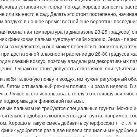
й, когда установится теплая погода, хорошо выносить расте
не или вынести в сад. Делать это стоит постепенно, начиная
м воздухе в ночное время: весной еще вероятны последние
ая комнатная температура (в диапазоне 23-25 градусов) оп
иях финиковая пальма чувствует себя хорошо. Зима - перио
ссы замедляются, и оно может переносить пониженную темпе
 при достаточной влажности растение до 28-30 градусов ж
одим свежий воздух, поэтому владельцам декоративных па
ение. Однако не стоит допускать сквозняков, они губитель
и любят влажную почву и воздух, им нужен регулярный об
ев. Летом оптимальный режим полива - 3 раза в неделю. В
елю. Лучше всего использовать теплую отстоявшуюся либо
 и подкормка для финиковой пальмы.
овым пальмам не требуются специальные грунты. Можно ис
тоятельно подобрать компоненты для грунта, например, со
ом. Хорошо в такую смесь добавить суперфосфат (1 ст. л. на 
 финик удобряется раз в две недели специальным удобрени