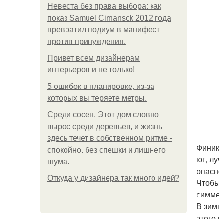
Невеста без права выбора: как
показ Samuel Cirnansck 2012 года
превратил подиум в манифест
против принуждения.
Привет всем дизайнерам
интерьеров и не только!
5 ошибок в планировке, из-за
которых вы теряете метры.
Среди сосен. Этот дом словно
вырос среди деревьев, и жизнь
здесь течет в собственном ритме -
Финик
спокойно, без спешки и лишнего
юг, л
шума.
опасн
Откуда у дизайнера так много идей?
Чтобы
симме
В зим
этого