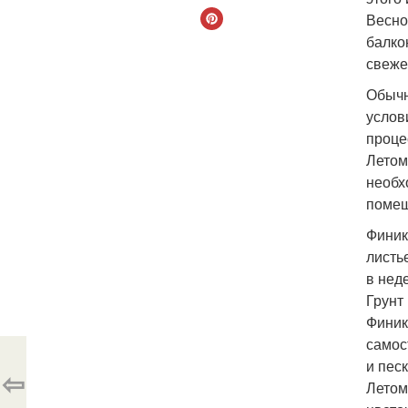
Весно
балко
свеже
Обычн
услов
проце
Летом
необх
помещ
Финик
листь
в нед
Грунт
Финик
самос
и песк
⇦
Летом