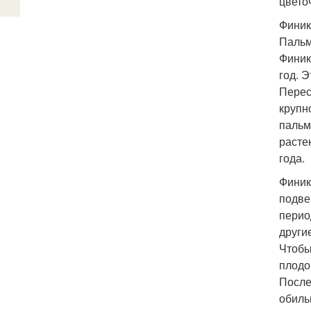
цвето
Финик
Пальм
Финик
год. 
Перес
крупн
пальм
расте
года.
Финик
подве
перио
други
Чтобы
плодо
После
обиль