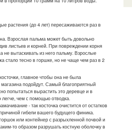
й в пропорции 10 грамм на 10 литров воды.
ые растения (до 4 лет) пересаживаются раз в
на. Взрослая пальма может быть довольно
едив листьев и корней. При повреждении корня
 а не вытаскивать из него пальму. Взрослые
а стало тесно в горшке, но не чаще чем раз в 2
осточки, главное чтобы она не была
 магазина подойдут. Самый благоприятный
но попытаться вырастить это деревце и в
 легче, чем с помощью отводка.
амачивание - так косточка очистится от остатков
причиной гибели вашего будущего финика.
горшок или контейнер с разрыхленной почвой и
каким-то образом разрушать костную оболочку в