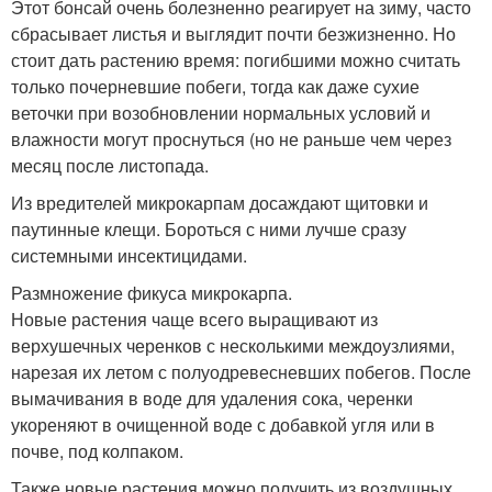
Этот бонсай очень болезненно реагирует на зиму, часто
сбрасывает листья и выглядит почти безжизненно. Но
стоит дать растению время: погибшими можно считать
только почерневшие побеги, тогда как даже сухие
веточки при возобновлении нормальных условий и
влажности могут проснуться (но не раньше чем через
месяц после листопада.
Из вредителей микрокарпам досаждают щитовки и
паутинные клещи. Бороться с ними лучше сразу
системными инсектицидами.
Размножение фикуса микрокарпа.
Новые растения чаще всего выращивают из
верхушечных черенков с несколькими междоузлиями,
нарезая их летом с полуодревесневших побегов. После
вымачивания в воде для удаления сока, черенки
укореняют в очищенной воде с добавкой угля или в
почве, под колпаком.
Также новые растения можно получить из воздушных