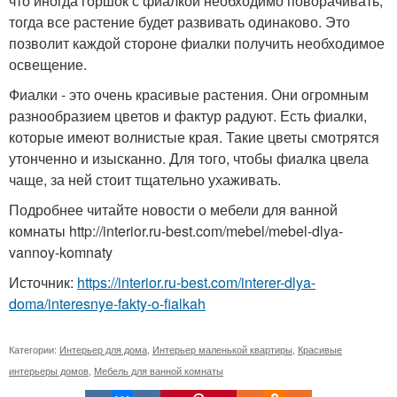
что иногда горшок с фиалкой необходимо поворачивать,
тогда все растение будет развивать одинаково. Это
позволит каждой стороне фиалки получить необходимое
освещение.
Фиалки - это очень красивые растения. Они огромным
разнообразием цветов и фактур радуют. Есть фиалки,
которые имеют волнистые края. Такие цветы смотрятся
утонченно и изысканно. Для того, чтобы фиалка цвела
чаще, за ней стоит тщательно ухаживать.
Подробнее читайте новости о мебели для ванной
комнаты http://interior.ru-best.com/mebel/mebel-dlya-
vannoy-komnaty
Источник:
https://interior.ru-best.com/interer-dlya-
doma/interesnye-fakty-o-fialkah
Категории:
Интерьер для дома
,
Интерьер маленькой квартиры
,
Красивые
интерьеры домов
,
Мебель для ванной комнаты