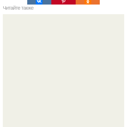
Читайте также
Как ухаживать за денежным деревом, чтобы водились
деньги?
Привет! Хочу поделиться моим давним и очередным