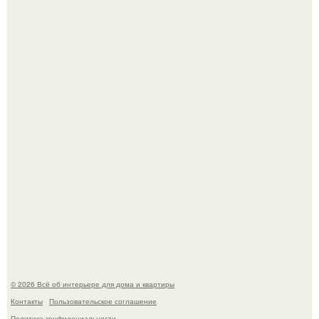
Сокровища из Hoff.
Эко - панно "Песочный Берег":
© 2026 Всё об интерьере для дома и квартиры
Контакты
Пользовательское соглашение
Политика конфидециальности