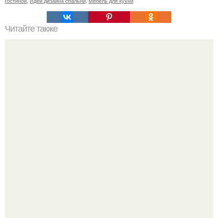
гостиной
,
Идеи дизайна спальни
,
Мебель для кухни
Читайте также
Резьба по дереву в стиле барокко. Резьба по дереву:
стилистические направления и характерные узоры.