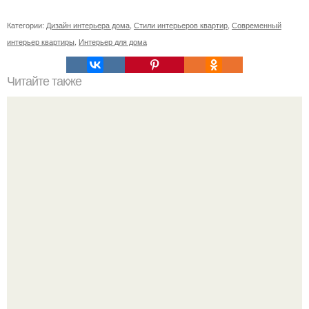
Категории:
Дизайн интерьера дома
,
Стили интерьеров квартир
,
Современный
интерьер квартиры
,
Интерьер для дома
Читайте также
Медитация на деньги: как заговоры могут повлиять на
финансовый успех