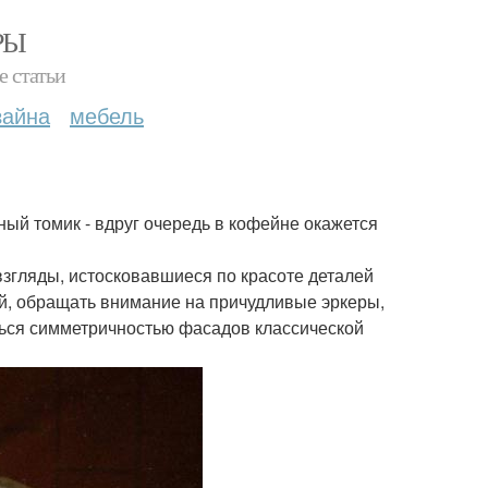
РЫ
е статьи
зайна
мебель
ный томик - вдруг очередь в кофейне окажется
взгляды, истосковавшиеся по красоте деталей
ей, обращать внимание на причудливые эркеры,
ться симметричностью фасадов классической