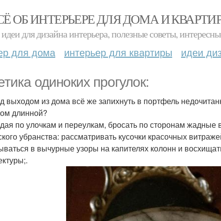
СЁ ОБ ИНТЕРЬЕРЕ ДЛЯ ДОМА И КВАРТИ
идеи для дизайна интерьера, полезные советы, интересны
ер для дома
интерьер для квартиры
идеи ди
етика одиноких прогулок:
ед выходом из дома всё же запихнуть в портфель недочитан
ом длинной?
ждая по улочкам и переулкам, бросать по сторонам жадные 
ского убранства: рассматривать кусочки красочных витраж
ываться в вычурные узоры на капителях колонн и восхища
ектуры;.