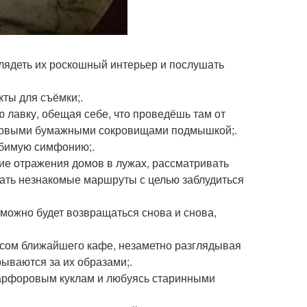
зглядеть их роскошный интерьер и послушать
кты для съёмки;.
ю лавку, обещая себе, что проведёшь там от
 с новыми бумажными сокровищами подмышкой;.
юбимую симфонию;.
щие отражения домов в лужах, рассматривать
рать незнакомые маршруты с целью заблудиться
е можно будет возвращаться снова и снова,
есом ближайшего кафе, незаметно разглядывая
ываются за их образами;.
фарфоровым куклам и любуясь старинными