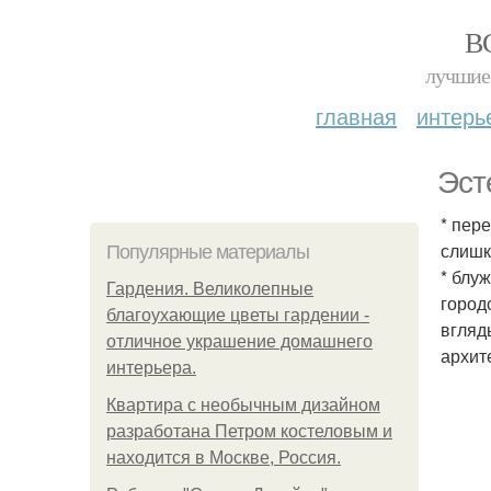
В
лучшие 
главная
интерь
Эст
* пер
слишк
Популярные материалы
* блу
Гардения. Великолепные
город
благоухающие цветы гардении -
вгляд
отличное украшение домашнего
архит
интерьера.
Квартира с необычным дизайном
разработана Петром костеловым и
находится в Москве, Россия.