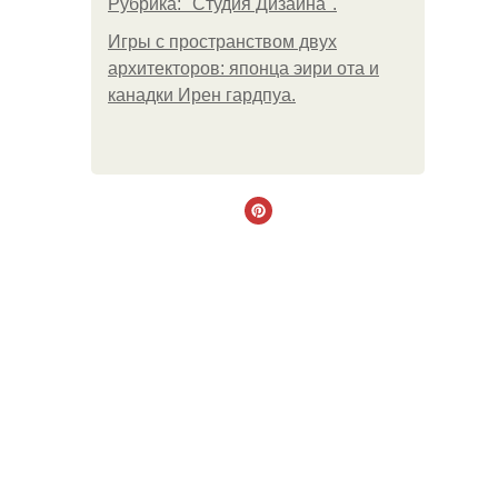
Рубрика: "Студия Дизайна".
Игры с пространством двух
архитекторов: японца эири ота и
канадки Ирен гардпуа.