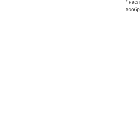
* нас
вообр