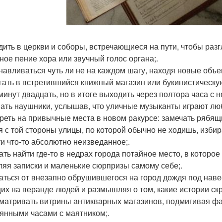
одить в церкви и соборы, встречающиеся на пути, чтобы ра
ное пение хора или звучный голос органа;.
анавливаться чуть ли не на каждом шагу, находя новые объе
егать в встретившийся книжный магазин или букинистическу
минут двадцать, но в итоге выходить через полтора часа
мать наушники, услышав, что уличные музыканты играют л
треть на привычные места в новом ракурсе: замечать рябя
я с той стороны улицы, по которой обычно не ходишь, изби
ти что-то абсолютно неизведанное;.
тать найти где-то в недрах города потайное место, в которо
ляя записки и маленькие сюрпризы самому себе;.
таться от внезапно обрушившегося на город дождя под нав
их на веранде людей и размышляя о том, какие истории скр
сматривать витрины антикварных магазинов, подмигивая 
янными часами с маятником;.