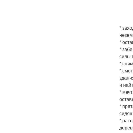
* зах
незем
* ост
* заб
силы 
* сни
* смо
здани
и най
* меч
остав
* пря
сидящ
* рас
дерев