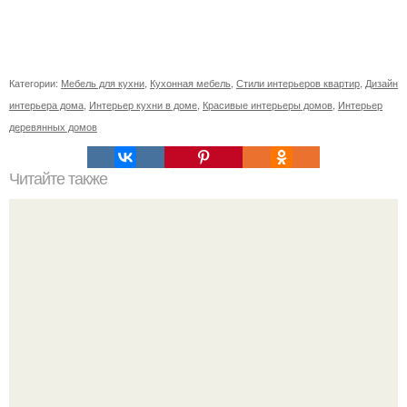
Категории:
Мебель для кухни
,
Кухонная мебель
,
Стили интерьеров квартир
,
Дизайн
интерьера дома
,
Интерьер кухни в доме
,
Красивые интерьеры домов
,
Интерьер
деревянных домов
Читайте также
Деньги в углах квартиры. Народные приметы на
богатство