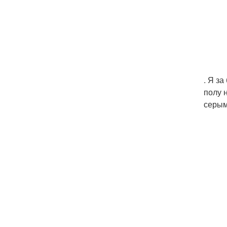
. Я з
полу 
серым