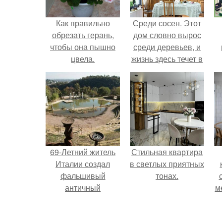
Как правильно
Среди сосен. Этот
обрезать герань,
дом словно вырос
чтобы она пышно
среди деревьев, и
цвела.
жизнь здесь течет в
собственном ритме
- спокойно, без
спешки и лишнего
шума.
69-Летний житель
Стильная квартира
Италии создал
в светлых приятных
фальшивый
тонах.
античный
м
амфитеатр и
долгое время