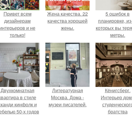
Привет всем
Жена качества. 22
5 ошибок в
дизайнерам
качества хорошей
планировке, из
интерьеров и не
жены.
которых вы тер
только!
метры.
Двухкомнатная
Литературная
Кёнигсберг.
квартира в стиле
Москва. Дома -
Интерьер дом
сканди кинфолк и
музеи писателей.
студенческог
ебелью 50-х годов
братства
в высотке на
"Германия".
котельнической.