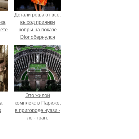
Детали решают всё:
-за
выход приянки
яете
чопры на показе
Dior обернулся
шквалом критики
из-за небрежного
пошива.
Это жилой
а
комплекс в Париже,
о
в пригороде нуази -
ле - гран.