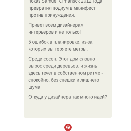
показ Samuel Cirnansck 2012 года
превратил подиум в манифест
против принуждения.
Привет всем дизайнерам
интерьеров и не только!
5 ошибок в планировке, из-за
которых вы теряете метры.
Среди сосен. Этот дом словно
вырос среди деревьев, и жизнь
здесь течет в собственном ритме -
спокойно, без спешки и лишнего
шума.
Откуда у дизайнера так много идей?