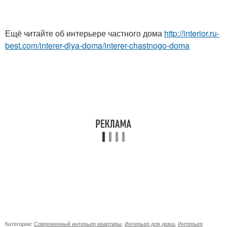
Ещё читайте об интерьере частного дома
http://interior.ru-
best.com/interer-dlya-doma/interer-chastnogo-doma
Категории:
Современный интерьер квартиры
,
Интерьер для дома
,
Интерьер