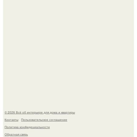
Привет всем дизайнерам интерьеров и не только!
"Проиллюстрированные Люди": Томас майландер
превратил солнечные ожоги в арт - объект.
© 2026 Всё об интерьере для дома и квартиры
Контакты
Пользовательское соглашение
Политика конфидециальности
Обратная связь