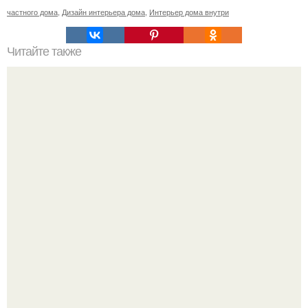
частного дома
,
Дизайн интерьера дома
,
Интерьер дома внутри
Читайте также
Как выбрать картину для кухни?