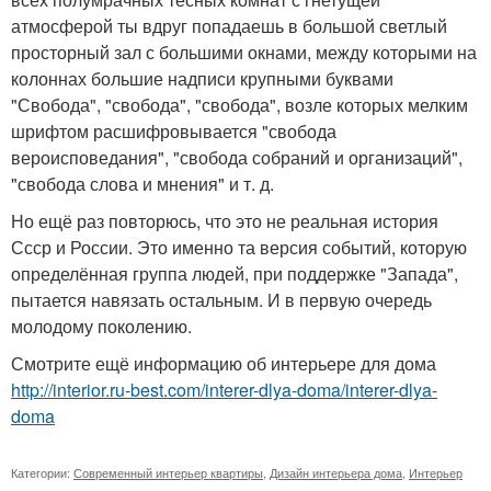
атмосферой ты вдруг попадаешь в большой светлый
просторный зал с большими окнами, между которыми на
колоннах большие надписи крупными буквами
"Свобода", "свобода", "свобода", возле которых мелким
шрифтом расшифровывается "свобода
вероисповедания", "свобода собраний и организаций",
"свобода слова и мнения" и т. д.
Но ещё раз повторюсь, что это не реальная история
Ссср и России. Это именно та версия событий, которую
определённая группа людей, при поддержке "Запада",
пытается навязать остальным. И в первую очередь
молодому поколению.
Смотрите ещё информацию об интерьере для дома
http://interior.ru-best.com/interer-dlya-doma/interer-dlya-
doma
Категории:
Современный интерьер квартиры
,
Дизайн интерьера дома
,
Интерьер