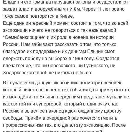
Ельцин и его команда нарушают законы и осуществляют
захват власти вооружённым путём. Через 11 лет ровно
тоже самое повторится в Киеве.
Ещё один интересный момент состоит в том, что во всей
экспозиции ничего не говориться о так называемой
"Семибанкирщине" и их роли в новейшей истории
России. Нам забывают рассказать о том, что только
благодаря их поддержке и их деньгам Ельцин смог
одержать победу на выборах в 1996 году. Создаётся
впечатление, что ни березовкого, ни Гусинского, ни
Ходорковского вообще никогда не было.
В случае если данную экспозицию посмотрит человек,
который ничего не знает о тех событиях, например кто-то
из молодёжи, то Ельцин перед ним предстанет чуть ли не
как святой или супергерой, который в одиночку спас
Россию и вывел её наконец к долгожданному царству
свободы. Причём в очередной раз хочется отметить
профессионализм тех, кто делал эту экспозицию. После
всех полумрачных тесных комнат с гнетущей