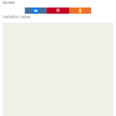
для дома
Читайте также
Bluecoat Chambers - заведение очень любопытное и на
самом деле очень английское.