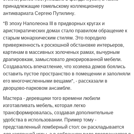
принадлежащие гомельскому коллекционеру
антиквариата Сергею Путилину.
"В эпоху Наполеона III в придворных кругах и
аристократических домах стало правилом обращение к
старым монархическим стилям. Это породило
приверженность к роскошной обстановке интерьеров,
картинам в массивных золоченых рамах, вычурным
драпировкам, замысловато декорированной мебели.
Создавалось впечатление, что хозяева домов боялись
оставить пустое пространство в помещении и заполняли
его многочисленными вещами", - рассказали в
дворцово-парковом ансамбле.
Мастера - деревщики того времени любили
изготавливать мебель, которая легко
трансформировалась, создавая дополнительные
удобства в использовании. Пример тому -
представленный ломберный стол: он раскладывается
для карточной игры, а в собранном виде превращается в