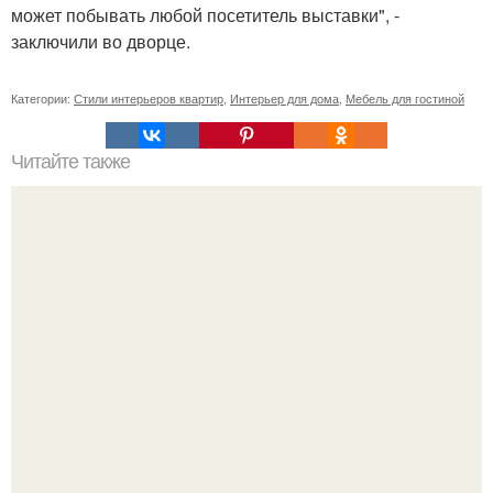
может побывать любой посетитель выставки", -
заключили во дворце.
Категории:
Стили интерьеров квартир
,
Интерьер для дома
,
Мебель для гостиной
Читайте также
Почему не растет фикус бенджамина?