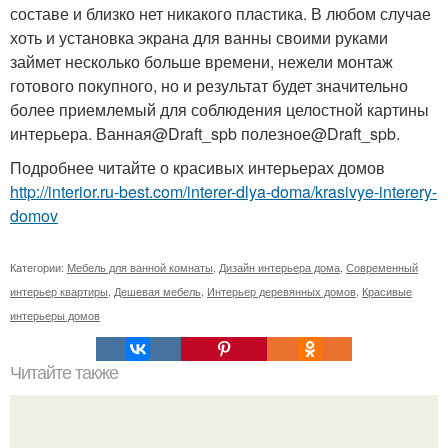
составе и близко нет никакого пластика. В любом случае
хоть и установка экрана для ванны своими руками
займет несколько больше времени, нежели монтаж
готового покупного, но и результат будет значительно
более приемлемый для соблюдения целостной картины
интерьера. Ванная@Draft_spb полезное@Draft_spb.
Подробнее читайте о красивых интерьерах домов
http://interior.ru-best.com/interer-dlya-doma/krasivye-interery-
domov
Категории:
Мебель для ванной комнаты
,
Дизайн интерьера дома
,
Современный
интерьер квартиры
,
Дешевая мебель
,
Интерьер деревянных домов
,
Красивые
интерьеры домов
Читайте также