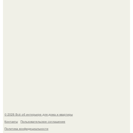
Готовясь к поездке, мы листали путеводители по городу
и наткнулись на фотографию белого дворца.
Стало интересно поучаствовать в этом флешмобе -
Artvsartist, хоть он не совсем про рукоделие, а больше
про живопись, рисунок.
© 2026 Всё об интерьере для дома и квартиры
Контакты
Пользовательское соглашение
Политика конфидециальности