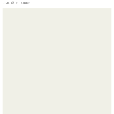
Читайте также
Шкаф купе в прихожую с обувницей. Закрытые модели
"Проиллюстрированные Люди": Томас майландер
превратил солнечные ожоги в арт - объект.