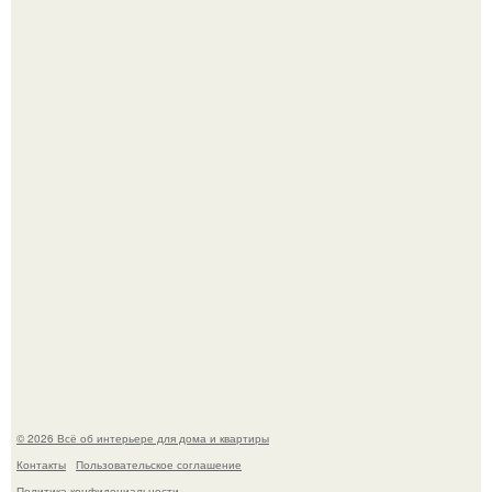
Опишите интерьер кухни в 2-3 словах.
Стало интересно поучаствовать в этом флешмобе -
Artvsartist, хоть он не совсем про рукоделие, а больше
про живопись, рисунок.
© 2026 Всё об интерьере для дома и квартиры
Контакты
Пользовательское соглашение
Политика конфидециальности