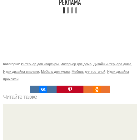
Категории:
Интерьер для квартиры
,
Интерьер для дома
,
Дизайн интерьера дома
,
Идеи дизайна спальни
,
Мебель для кухни
,
Мебель для гостиной
,
Идеи дизайна
прихожей
Читайте также