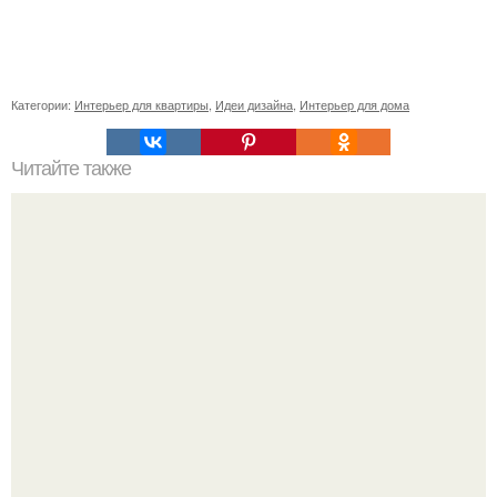
Категории:
Интерьер для квартиры
,
Идеи дизайна
,
Интерьер для дома
Читайте также
Сколько сохнут обои на флизелиновой основе после
поклейки. Когда высохнет клей?