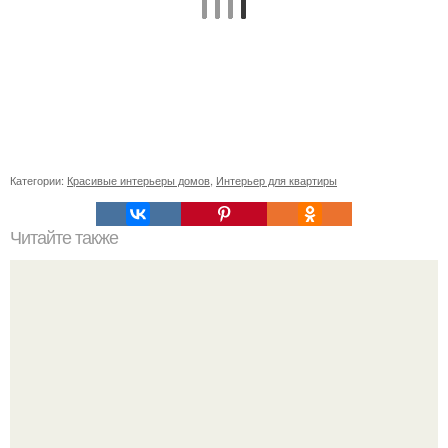
Категории:
Красивые интерьеры домов
,
Интерьер для квартиры
Читайте также
Как правильно обрезать герань, чтобы она пышно цвела.