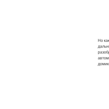
Но ка
дальн
разоб
автом
домико