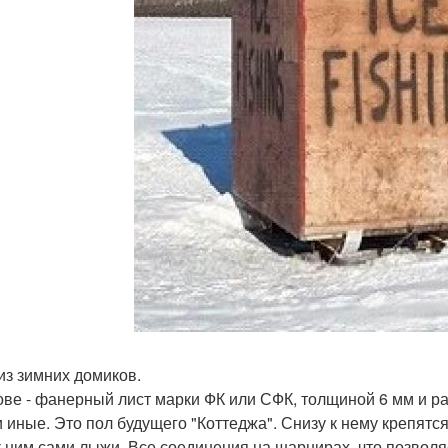
из зимних домиков.
ове - фанерный лист марки ФК или СФК, толщиной 6 мм и ра
и иные. Это пол будущего "Коттеджа". Снизу к нему крепят
 к ним сами лыжи. Все соединения на шарнирах, что позволя