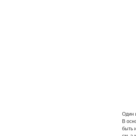
Один 
В осн
быть 
см, а