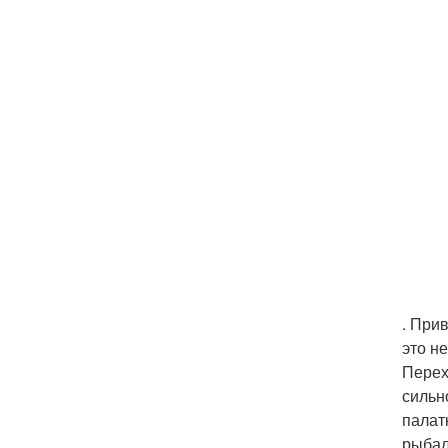
. При
это н
Перех
сильн
палат
рыбал