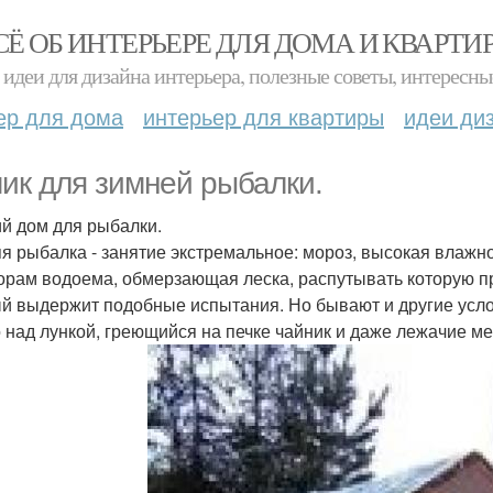
СЁ ОБ ИНТЕРЬЕРЕ ДЛЯ ДОМА И КВАРТИ
идеи для дизайна интерьера, полезные советы, интересны
ер для дома
интерьер для квартиры
идеи ди
ик для зимней рыбалки.
й дом для рыбалки.
я рыбалка - занятие экстремальное: мороз, высокая влажн
орам водоема, обмерзающая леска, распутывать которую п
й выдержит подобные испытания. Но бывают и другие усл
 над лункой, греющийся на печке чайник и даже лежачие ме