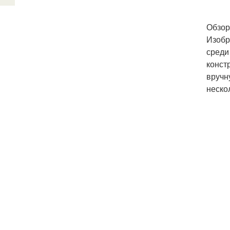
Обзор
Изобр
среди
конст
вручн
неско