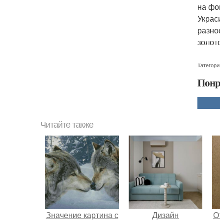
на фо
Украс
разно
золот
Категори
Понр
Читайте также
Значение картина с
Дизайн
О