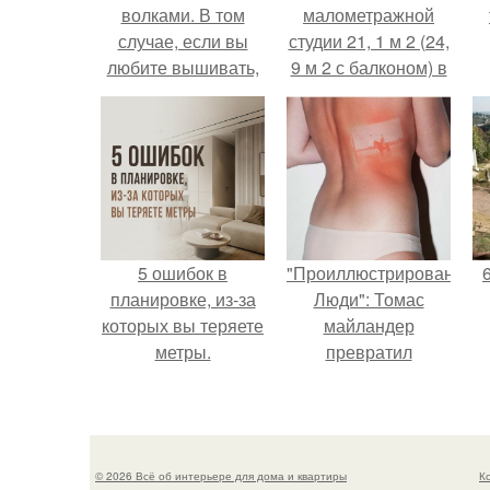
волками. В том
малометражной
случае, если вы
студии 21, 1 м 2 (24,
любите вышивать,
9 м 2 с балконом) в
то наверняка
Краснодаре.
задумывались о
том, что означает та
или иная вышитая
вами картина.
5 ошибок в
"Проиллюстрированные
планировке, из-за
Люди": Томас
которых вы теряете
майландер
метры.
превратил
солнечные ожоги в
арт - объект.
© 2026 Всё об интерьере для дома и квартиры
К