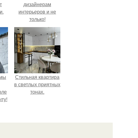
т
дизайнерам
и.
интерьеров и не
только!
 мы
Стильная квартира
в светлых приятных
оле
тонах.
ту!