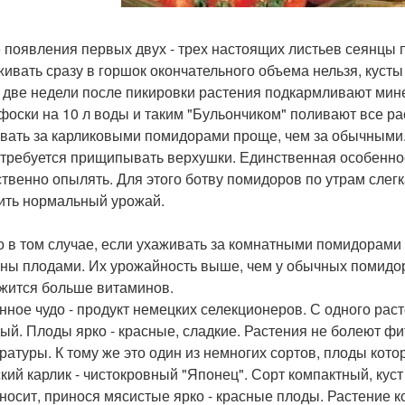
 появления первых двух - трех настоящих листьев сеянцы п
ивать сразу в горшок окончательного объема нельзя, кусты 
 две недели после пикировки растения подкармливают мине
фоски на 10 л воды и таким "Бульончиком" поливают все рас
вать за карликовыми помидорами проще, чем за обычными. 
 требуется прищипывать верхушки. Единственная особеннос
ственно опылять. Для этого ботву помидоров по утрам слег
ить нормальный урожай.
о в том случае, если ухаживать за комнатными помидорами п
ны плодами. Их урожайность выше, чем у обычных помидоро
жится больше витаминов.
нное чудо - продукт немецких селекционеров. С одного раст
дый. Плоды ярко - красные, сладкие. Растения не болеют ф
ратуры. К тому же это один из немногих сортов, плоды кот
кий карлик - чистокровный "Японец". Сорт компактный, куст
носит, принося мясистые ярко - красные плоды. Растение к