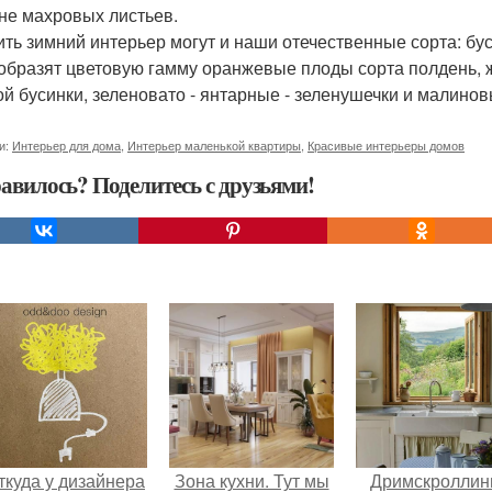
не махровых листьев.
ить зимний интерьер могут и наши отечественные сорта: бу
образят цветовую гамму оранжевые плоды сорта полдень, ж
ой бусинки, зеленовато - янтарные - зеленушечки и малино
и:
Интерьер для дома
,
Интерьер маленькой квартиры
,
Красивые интерьеры домов
авилось? Поделитесь с друзьями!
ткуда у дизайнера
Зона кухни. Тут мы
Дримскроллинг