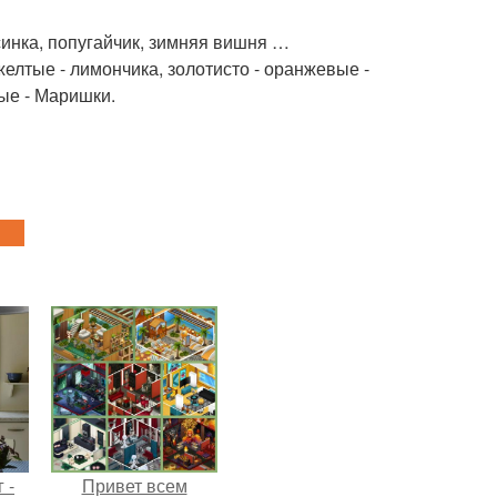
синка, попугайчик, зимняя вишня …
елтые - лимончика, золотисто - оранжевые -
вые - Маришки.
 -
Привет всем