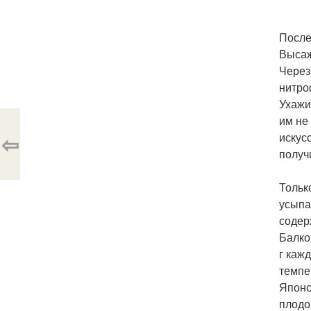
После
Высаж
Через
нитро
Ухажи
им не
⇦
искус
получ
Тольк
усыпа
содер
Балко
г каж
темпе
Японс
плодо