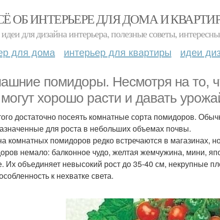
СЁ ОБ ИНТЕРЬЕРЕ ДЛЯ ДОМА И КВАРТИ
идеи для дизайна интерьера, полезные советы, интересны
ер для дома
интерьер для квартиры
идеи ди
ашние помидоры. Несмотря на то, 
 могут хорошо расти и давать урожа
того достаточно посеять комнатные сорта помидоров. Обыч
азначенные для роста в небольших объемах почвы.
а комнатных помидоров редко встречаются в магазинах, но
оров немало: балконное чудо, желтая жемчужина, мини, яп
е. Их объединяет невысокий рост до 35-40 см, некрупные пл
особленность к нехватке света.