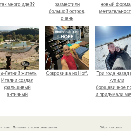
так много идей?
разместили
новый форма
большой остров,
мечтательност
очень
вместительную
кухню, стеллаж для
красивой посуды и
супер уютное место
для отдыха и
чтения.
69-Летний житель
Сокровища из Hoff.
Три года назад
Италии создал
купили
фальшивый
борщевичное п
античный
и придумали меч
амфитеатр и
долгое время
успешно выдавал
его за настоящее
онтакты
Пользовательское соглашение
Обратная связь
историческое