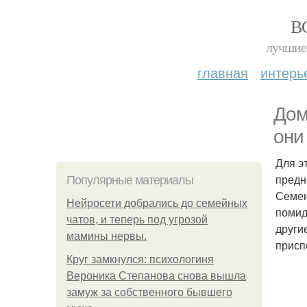
В
лучшие 
главная
интерь
Дом
они
Для э
предн
Популярные материалы
Семен
Нейросети добрались до семейных
помид
чатов, и теперь под угрозой
други
мамины нервы.
присп
Круг замкнулся: психологиня
Вероника Степанова снова вышла
замуж за собственного бывшего