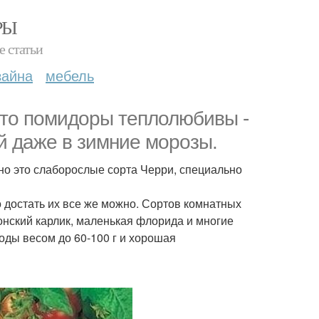
РЫ
е статьи
зайна
мебель
что помидоры теплолюбивы -
й даже в зимние морозы.
но это слаборослые сорта Черри, специально
 достать их все же можно. Сортов комнатных
онский карлик, маленькая флорида и многие
оды весом до 60-100 г и хорошая