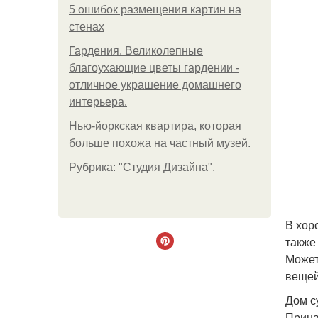
5 ошибок размещения картин на
стенах
Гардения. Великолепные
благоухающие цветы гардении -
отличное украшение домашнего
интерьера.
Нью-йоркская квартира, которая
больше похожа на частный музей.
Рубрика: "Студия Дизайна".
В хор
также
Может
вещей
Дом с
Прина