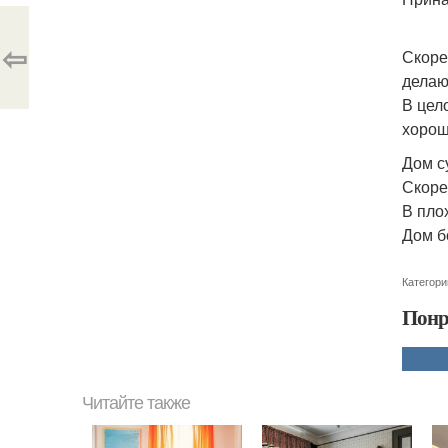
⇦
Скоре
делаю
В цел
хорош
Дом с
Скоре
В пло
Дом б
Категори
Понр
Читайте также