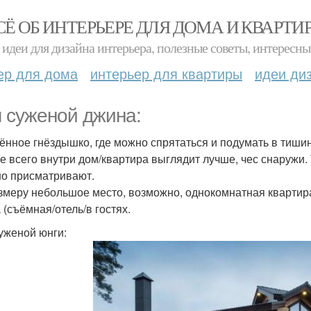
СЁ ОБ ИНТЕРЬЕРЕ ДЛЯ ДОМА И КВАРТИ
идеи для дизайна интерьера, полезные советы, интересны
ер для дома
интерьер для квартиры
идеи ди
 суженой джина:
ённое гнёздышко, где можно спрятаться и подумать в тишин
е всего внутри дом/квартира выглядит лучше, чес снаружи.
о присматривают.
змеру небольшое место, возможно, однокомнатная квартира
 (съёмная/отель/в гостях.
уженой юнги: