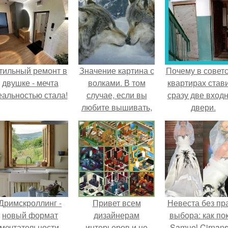
тильный ремонт в
Значение картина с
Почему в советс
двушке - мечта
волками. В том
квартирах став
еальностью стала!
случае, если вы
сразу две вход
любите вышивать,
двери.
то наверняка
задумывались о
том, что означает та
или иная вышитая
вами картина.
Дримскроллинг -
Привет всем
Невеста без пр
новый формат
дизайнерам
выбора: как по
мечтательности.
интерьеров и не
Samuel Cirnan