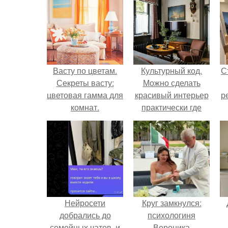
Васту по цветам.
Культурный код.
С
Секреты васту:
Можно сделать
цветовая гамма для
красивый интерьер
р
комнат.
практически где
угодно.
Нейросети
Круг замкнулся:
добрались до
психологиня
семейных чатов, и
Вероника