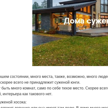
ошем состоянии, много места, также, возможно, много люде
 скорее всего не принадлежит суженой юнги.
 быть много комнат, само по себе тихое место. Скорее всего
, интерьера как такового нет.
уженой хосока:
длежит девушке или она имеет там долю. В доме много мест