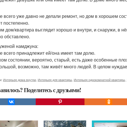
е всего уже давно не делали ремонт, но дом в хорошем сос
т постепенно.
ом дом/квартира выглядит хорошо и внутри, и снаружи, в н
о обставлено.
уженой намджуна:
е всего принадлежит ей/она имеет там долю.
хом состоянии, вероятно, старый, есть даже особенные пло
ольшой, возможно, там живёт много людей. В целом нуждае
и:
Интерьер дома внутри
,
Интерьер для квартиры
,
Интерьер однокомнатной квартиры
,
авилось? Поделитесь с друзьями!