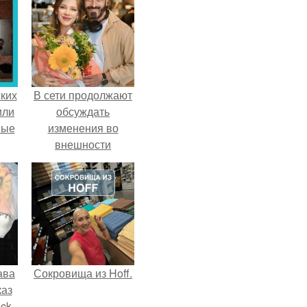
ких
В сети продолжают
или
обсуждать
ные
изменения во
внешности
актрисы.
ава
Сокровища из Hoff.
каз
sck