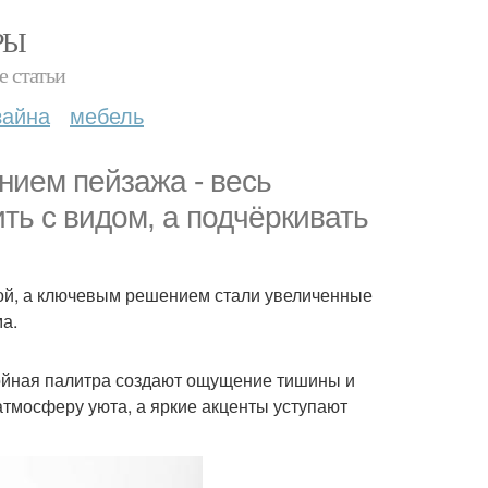
РЫ
е статьи
зайна
мебель
нием пейзажа - весь
ть с видом, а подчёркивать
той, а ключевым решением стали увеличенные
а.
окойная палитра создают ощущение тишины и
 атмосферу уюта, а яркие акценты уступают