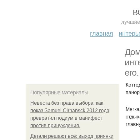
В
лучшие 
главная
интерь
Дом
инт
его.
Котте
панор
Популярные материалы
Невеста без права выбора: как
Мягка
показ Samuel Cirnansck 2012 года
отдых
превратил подиум в манифест
главн
против принуждения.
Детали решают всё: выход приянки