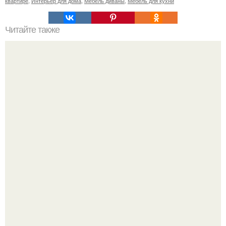
квартире
,
Интерьер для дома
,
Мебель диваны
,
Мебель для кухни
Читайте также
Салфетки, сложенные в виде трех кармашков, очень
простой и красивый способ сервировки праздничного
стола.