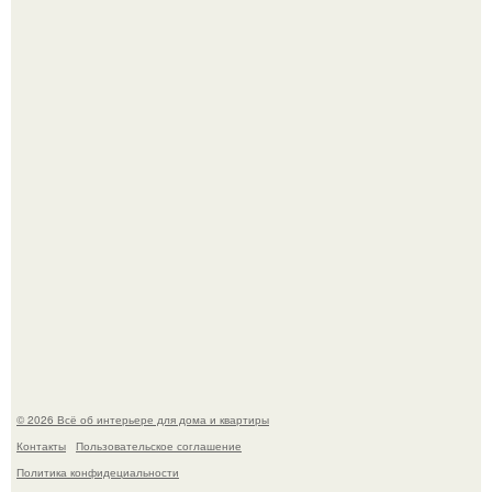
Дримскроллинг - новый формат мечтательности.
Привет всем дизайнерам интерьеров и не только!
© 2026 Всё об интерьере для дома и квартиры
Контакты
Пользовательское соглашение
Политика конфидециальности