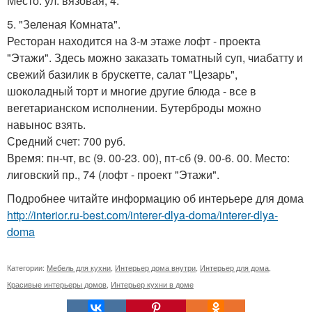
Место: ул. вязовая, 4.
5. "Зеленая Комната".
Ресторан находится на 3-м этаже лофт - проекта
"Этажи". Здесь можно заказать томатный суп, чиабатту и
свежий базилик в брускетте, салат "Цезарь",
шоколадный торт и многие другие блюда - все в
вегетарианском исполнении. Бутерброды можно
навынос взять.
Средний счет: 700 руб.
Время: пн-чт, вс (9. 00-23. 00), пт-сб (9. 00-6. 00. Место:
лиговский пр., 74 (лофт - проект "Этажи".
Подробнее читайте информацию об интерьере для дома
http://interior.ru-best.com/interer-dlya-doma/interer-dlya-
doma
Категории:
Мебель для кухни
,
Интерьер дома внутри
,
Интерьер для дома
,
Красивые интерьеры домов
,
Интерьер кухни в доме