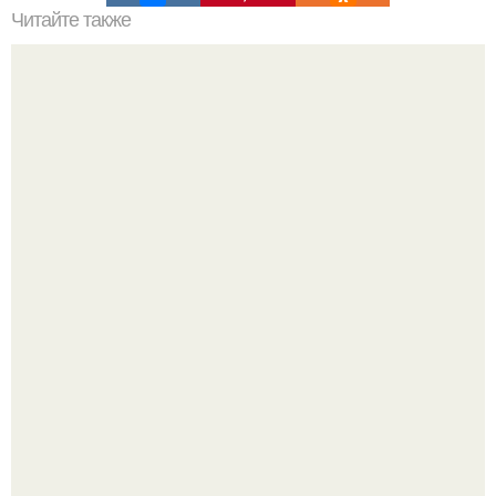
Читайте также
Салфетки, сложенные в виде трех кармашков, очень
простой и красивый способ сервировки праздничного
стола.
Разноцветная керамическая плитка как украшение