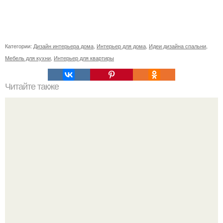
Категории:
Дизайн интерьера дома
,
Интерьер для дома
,
Идеи дизайна спальни
,
Мебель для кухни
,
Интерьер для квартиры
Читайте также
Дизайн коммуналки. Практичный и оригинальный дизайн
комнаты в КОММУНАЛКЕ.